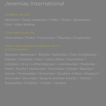
Jeremias International
Výrobné závody
Nemecko
Česká republika
Poľsko
Rusko
Španielsko
USA
Veľká Británia
Obchodné pobočky
Chorvátsko
Fínsko
Francúzsko
Taliansko
Švajčiarsko
Okrem toho máme zastúpenie tiež v
týchto krajinách:
Belgicko
Bielorusko
Brazília
Bulharsko
Čína (Hongkong)
Dánsko
Estónsko
Írsko
Južná Afrika
Kazachstan
Lotyšsko
Litva
Lichtenštajnsko
Luxembursko
Maďarsko
Malta
Mexiko
Moldavsko
Holandsko
Nórsko
Rakúsko
Grécko
Portugalsko
Rumunsko
Saudská Arábia
Singapur
Slovensko
Slovinsko
Spojené arabské emiráty
Srbsko
Švajčiarsko
Švédsko
Tunisko
Ukrajina