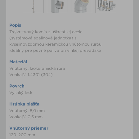
Popis
Trojvrstvový komín z ušľachtilej ocele
(systémová spalinová jednotka) s
kyselinovzdornou keramickou vnútornou rúrou,
ideálny pre pevné palivá pri vlhkej prevádzke
Materiál
Vnútorný: Izokeramická rúra
Vonkajší: 1.4301 (304)
Povrch
Vysoký lesk
Hrúbka plášťa
Vnútorný: 8,0 mm
Vonkajší: 0,6 mm
Vnútorný priemer
120–200 mm