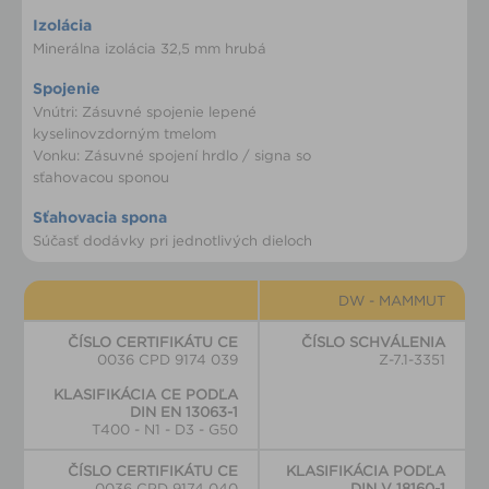
Izolácia
Minerálna izolácia 32,5 mm hrubá
Spojenie
Vnútri: Zásuvné spojenie lepené
kyselinovzdorným tmelom
Vonku: Zásuvné spojení hrdlo / signa so
sťahovacou sponou
Sťahovacia spona
Súčasť dodávky pri jednotlivých dieloch
DW - MAMMUT
ČÍSLO CERTIFIKÁTU CE
ČÍSLO SCHVÁLENIA
0036 CPD 9174 039
Z-7.1-3351
KLASIFIKÁCIA CE PODĽA
DIN EN 13063-1
T400 - N1 - D3 - G50
ČÍSLO CERTIFIKÁTU CE
KLASIFIKÁCIA PODĽA
0036 CPD 9174 040
DIN V 18160-1