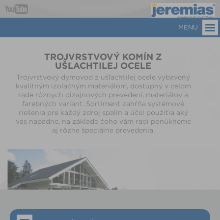
MENU
TROJVRSTVOVÝ KOMÍN Z
UŠĽACHTILEJ OCELE
Trojvrstvový dymovod z ušľachtilej ocele vybavený
kvalitným izolačným materiálom, dostupný v celom
rade rôznych dizajnových prevedení, materiálov a
farebných variant. Sortiment zahŕňa systémové
riešenia pre každý zdroj spalín a účel použitia aký
vás napadne, na základe čoho vám radi ponúkneme
aj rôzne špeciálne prevedenia.