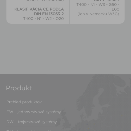
T400 - N1 - W3 - G50 -
KLASIFIKÁCIA CE PODĽA
L00
DIN EN 13063-2
(len v Nemecku W3G)
T400 - N1 - W2 - O20
Produkt
Prehľad produktov
EW – jednovrstvové systémy
DW – trojvrstvové systémy