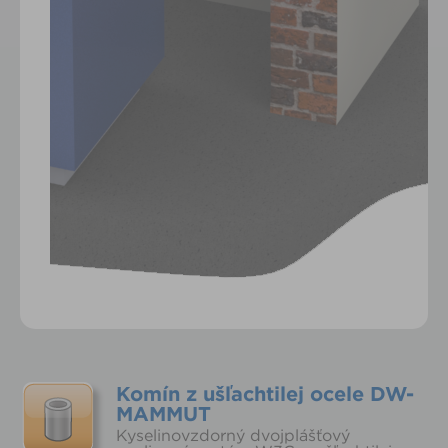
Komín z ušľachtilej ocele DW-
MAMMUT
Kyselinovzdorný dvojplášťový