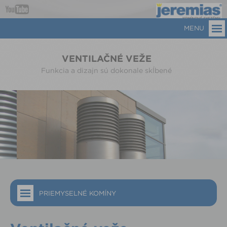
MENU
VENTILAČNÉ VEŽE
Funkcia a dizajn sú dokonale skĺbené
PRIEMYSELNÉ KOMÍNY