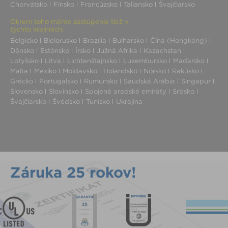
Chorvátsko
Fínsko
Francúzsko
Taliansko
Švajčiarsko
Okrem toho máme zastúpenie tiež v
týchto krajinách:
Belgicko
Bielorusko
Brazília
Bulharsko
Čína (Hongkong)
Dánsko
Estónsko
Írsko
Južná Afrika
Kazachstan
Lotyšsko
Litva
Lichtenštajnsko
Luxembursko
Maďarsko
Malta
Mexiko
Moldavsko
Holandsko
Nórsko
Rakúsko
Grécko
Portugalsko
Rumunsko
Saudská Arábia
Singapur
Slovensko
Slovinsko
Spojené arabské emiráty
Srbsko
Švajčiarsko
Švédsko
Tunisko
Ukrajina
Záruka 25 rokov!