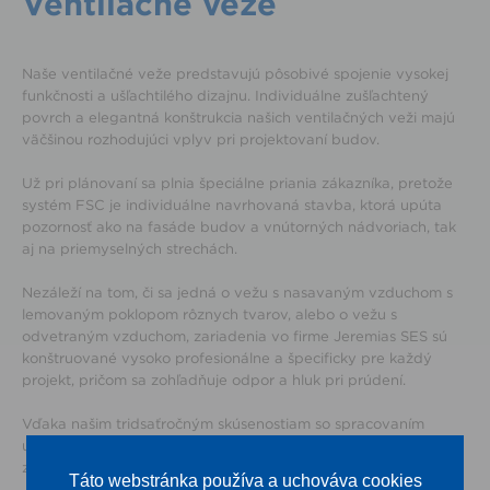
Ventilačné veže
Naše ventilačné veže predstavujú pôsobivé spojenie vysokej
funkčnosti a ušľachtilého dizajnu. Individuálne zušľachtený
povrch a elegantná konštrukcia našich ventilačných veži majú
väčšinou rozhodujúci vplyv pri projektovaní budov.
Už pri plánovaní sa plnia špeciálne priania zákazníka, pretože
systém FSC je individuálne navrhovaná stavba, ktorá upúta
pozornosť ako na fasáde budov a vnútorných nádvoriach, tak
aj na priemyselných strechách.
Nezáleží na tom, či sa jedná o vežu s nasavaným vzduchom s
lemovaným poklopom rôznych tvarov, alebo o vežu s
odvetraným vzduchom, zariadenia vo firme Jeremias SES sú
konštruované vysoko profesionálne a špecificky pre každý
projekt, pričom sa zohľadňuje odpor a hluk pri prúdení.
Vďaka našim tridsaťročným skúsenostiam so spracovaním
ušľachtilej oceli všetkých hrúbok stien môžeme našim
zákazníkom garantovať vždy prémiovú kvalitu.
Táto webstránka používa a uchováva cookies