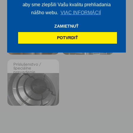
aby sme zlepšili Vašu kvalitu prehliadania
nášho webu.
VIAC INFORMÁCIÍ
Veža prívodu
Veža odvetrávania
vzduchu FSC
vzduchu FSC
ZAMIETNUŤ
POTVRDIŤ
Príslušenstvo /
špeciálne
prevedenie