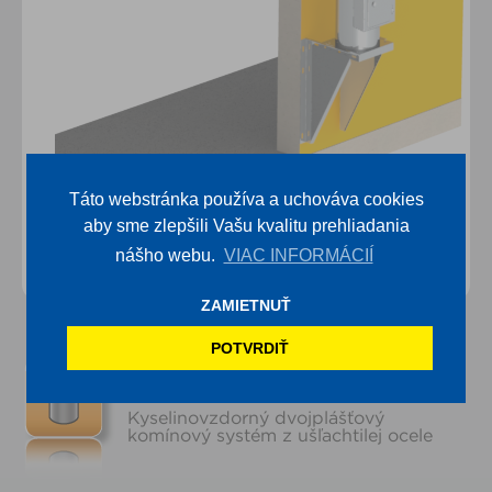
Táto webstránka používa a uchováva cookies
aby sme zlepšili Vašu kvalitu prehliadania
nášho webu.
VIAC INFORMÁCIÍ
ZAMIETNUŤ
POTVRDIŤ
Komín z ušľachtilej ocele DW-
SILVER
Kyselinovzdorný dvojplášťový
komínový systém z ušľachtilej ocele