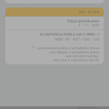
DW - SILVER
ČÍSLO SCHVÁLENIA
Z - 7. 1 - 3375
KLASIFIKÁCIA PODĽA DIN V 18160 - 1
1)
T600 - N1 - W2
- G50 - L00
1)
- pre drevené pelety z prírodného dreva
- pro štiepku z prírodného dreva
- pre prírodné úlomky
- pre plyn a vykurovací olej EL