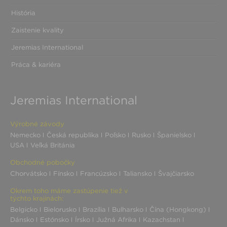
História
Zaistenie kvality
Jeremias International
Práca & kariéra
Jeremias International
Výrobné závody
Nemecko
Česká republika
Poľsko
Rusko
Španielsko
USA
Veľká Británia
Obchodné pobočky
Chorvátsko
Fínsko
Francúzsko
Taliansko
Švajčiarsko
Okrem toho máme zastúpenie tiež v
týchto krajinách:
Belgicko
Bielorusko
Brazília
Bulharsko
Čína (Hongkong)
Dánsko
Estónsko
Írsko
Južná Afrika
Kazachstan