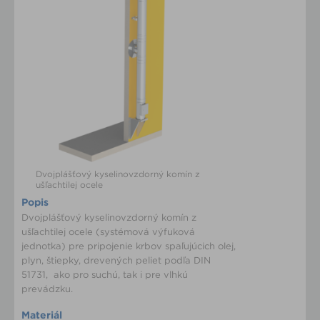
Dvojplášťový kyselinovzdorný komín z
ušľachtilej ocele
Popis
Dvojplášťový kyselinovzdorný komín z
ušľachtilej ocele (systémová výfuková
jednotka) pre pripojenie krbov spaľujúcich olej,
plyn, štiepky, drevených peliet podľa DIN
51731, ako pro suchú, tak i pre vlhkú
prevádzku.
Materiál