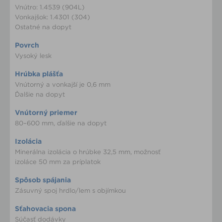
Vnútro: 1.4539 (904L)
Vonkajšok: 1.4301 (304)
Ostatné na dopyt
Povrch
Vysoký lesk
Hrúbka plášťa
Vnútorný a vonkajší je 0,6 mm
Ďalšie na dopyt
Vnútorný priemer
80–600 mm, ďalšie na dopyt
Izolácia
Minerálna izolácia o hrúbke 32,5 mm, možnosť
izoláce 50 mm za príplatok
Spôsob spájania
Zásuvný spoj hrdlo/lem s objímkou
Sťahovacia spona
Súčasť dodávky