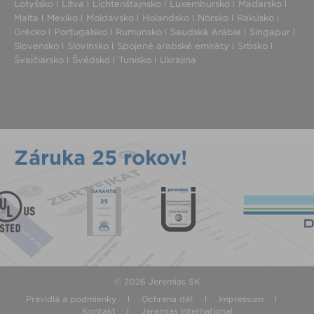
Lotyšsko
Litva
Lichtenštajnsko
Luxembursko
Maďarsko
Malta
Mexiko
Moldavsko
Holandsko
Nórsko
Rakúsko
Grécko
Portugalsko
Rumunsko
Saudská Arábia
Singapur
Slovensko
Slovinsko
Spojené arabské emiráty
Srbsko
Švajčiarsko
Švédsko
Tunisko
Ukrajina
Záruka 25 rokov!
© 2026 Jeremias SK
Pravidlá a podmienky
Ochrana dát
Impressum
Kontakt
Jeremias International