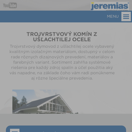
MENU
TROJVRSTVOVÝ KOMÍN Z
UŠĽACHTILEJ OCELE
Trojvrstvový dymovod z ušľachtilej ocele vybavený
kvalitným izolačným materiálom, dostupný v celom
rade rôznych dizajnových prevedení, materiálov a
farebných variant. Sortiment zahŕňa systémové
riešenia pre každý zdroj spalín a účel použitia aký
vás napadne, na základe čoho vám radi ponúkneme
aj rôzne špeciálne prevedenia.