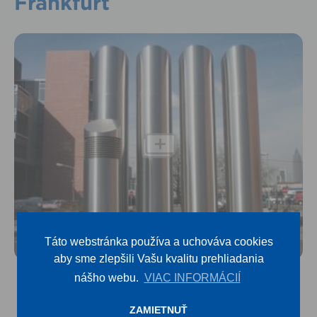
Frankfurt
Táto webstránka používa a uchováva cookies
aby sme zlepšili Vašu kvalitu prehliadania
nášho webu.
VIAC INFORMÁCIÍ
Odvádzanie a privádzanie vzduchu v Univerzitnej klinike
Frankfurt.
ZAMIETNUŤ