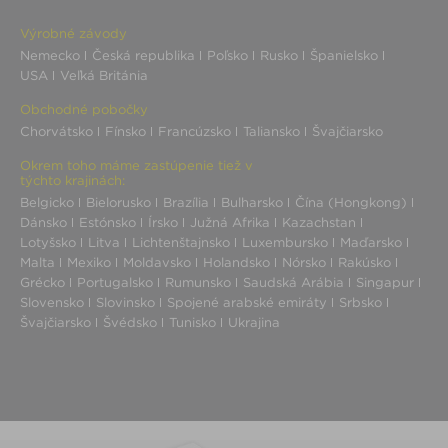
Výrobné závody
Nemecko
Česká republika
Poľsko
Rusko
Španielsko
USA
Veľká Británia
Obchodné pobočky
Chorvátsko
Fínsko
Francúzsko
Taliansko
Švajčiarsko
Okrem toho máme zastúpenie tiež v
týchto krajinách:
Belgicko
Bielorusko
Brazília
Bulharsko
Čína (Hongkong)
Dánsko
Estónsko
Írsko
Južná Afrika
Kazachstan
Lotyšsko
Litva
Lichtenštajnsko
Luxembursko
Maďarsko
Malta
Mexiko
Moldavsko
Holandsko
Nórsko
Rakúsko
Grécko
Portugalsko
Rumunsko
Saudská Arábia
Singapur
Slovensko
Slovinsko
Spojené arabské emiráty
Srbsko
Švajčiarsko
Švédsko
Tunisko
Ukrajina