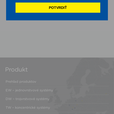
Výška: 8,2 m / 4,8 m
Priemer: 1 600/1 300 mm
POTVRDIŤ
Povrch: brúsený
Produkt
Prehľad produktov
EW – jednovrstvové systémy
DW – trojvrstvové systémy
TW – koncentrické systémy