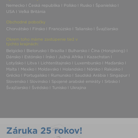
Nemecko
Česká republika
Poľsko
Rusko
Španielsko
USA
Veľká Británia
Obchodné pobočky
Chorvátsko
Fínsko
Francúzsko
Taliansko
Švajčiarsko
Okrem toho máme zastúpenie tiež v
týchto krajinách:
Belgicko
Bielorusko
Brazília
Bulharsko
Čína (Hongkong)
Dánsko
Estónsko
Írsko
Južná Afrika
Kazachstan
Lotyšsko
Litva
Lichtenštajnsko
Luxembursko
Maďarsko
Malta
Mexiko
Moldavsko
Holandsko
Nórsko
Rakúsko
Grécko
Portugalsko
Rumunsko
Saudská Arábia
Singapur
Slovensko
Slovinsko
Spojené arabské emiráty
Srbsko
Švajčiarsko
Švédsko
Tunisko
Ukrajina
Záruka 25 rokov!