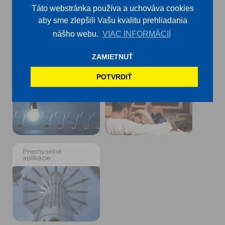
Táto webstránka používa a uchováva cookies
aby sme zlepšili Vašu kvalitu prehliadania
nášho webu.
VIAC INFORMÁCIÍ
ZAMIETNUŤ
Generátory /
Krbová pec /
núdzové napájacie
kachlová pec
POTVRDIŤ
zdroje
Priemyselné
aplikácie