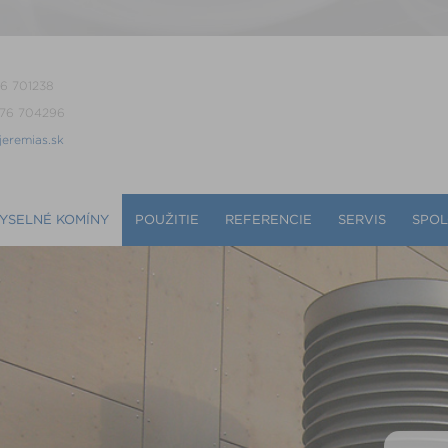
76 701238
476 704296
jeremias.sk
YSELNÉ KOMÍNY
POUŽITIE
REFERENCIE
SERVIS
SPO