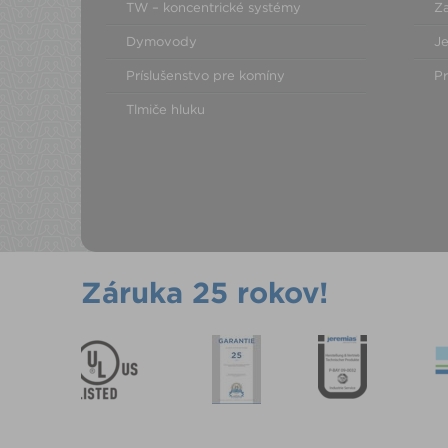
TW – koncentrické systémy
Za
Dymovody
Je
Príslušenstvo pre komíny
Pr
Tlmiče hluku
Záruka 25 rokov!