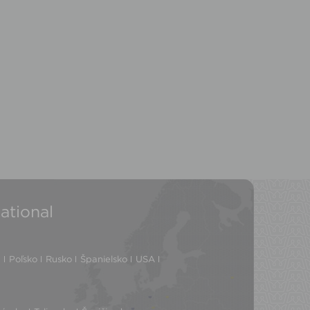
ational
a
Poľsko
Rusko
Španielsko
USA