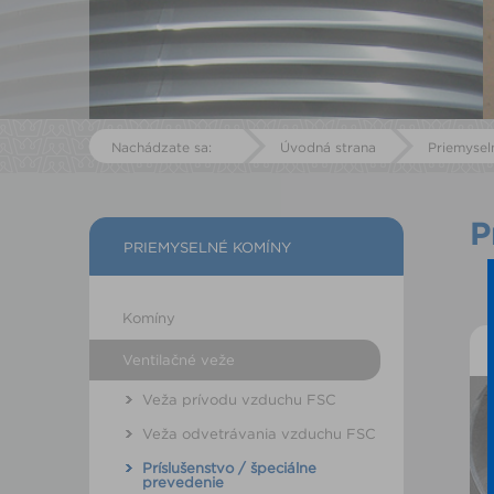
Nachádzate sa:
Úvodná strana
Priemysel
P
PRIEMYSELNÉ KOMÍNY
Komíny
Ventilačné veže
Veža prívodu vzduchu FSC
Veža odvetrávania vzduchu FSC
Príslušenstvo / špeciálne
prevedenie