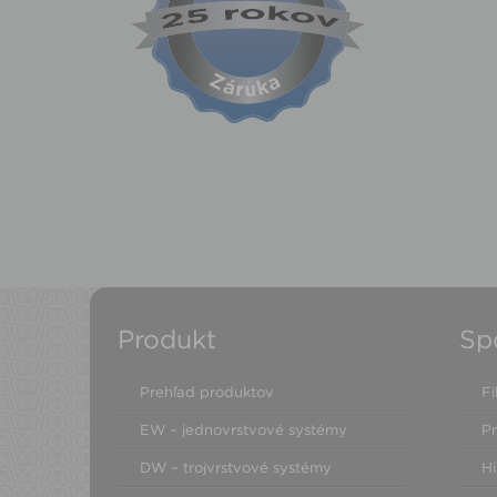
Produkt
Sp
Prehľad produktov
Fi
EW – jednovrstvové systémy
Pr
DW – trojvrstvové systémy
Hi