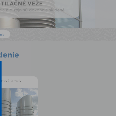
TILAČNÉ VEŽE
ia a dizajn sú dokonale skĺbené
nie
denie
ajnové lamely