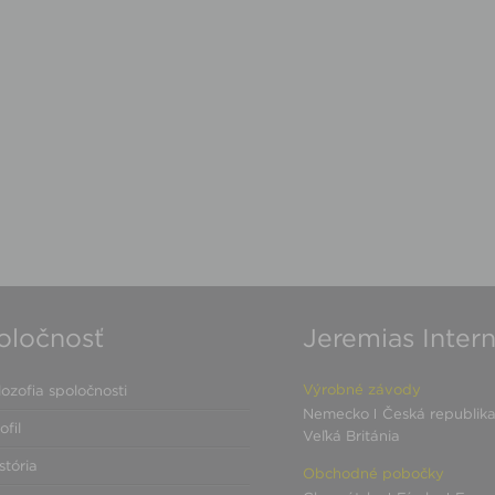
oločnosť
Jeremias Intern
Výrobné závody
lozofia spoločnosti
Nemecko
Česká republik
ofil
Veľká Británia
stória
Obchodné pobočky