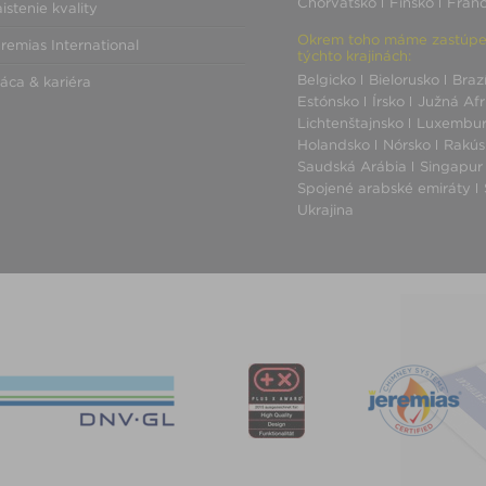
Chorvátsko
Fínsko
Fran
istenie kvality
Okrem toho máme zastúpen
remias International
týchto krajinách:
Belgicko
Bielorusko
Brazí
áca & kariéra
Estónsko
Írsko
Južná Afr
Lichtenštajnsko
Luxembur
Holandsko
Nórsko
Rakús
Saudská Arábia
Singapur
Spojené arabské emiráty
Ukrajina