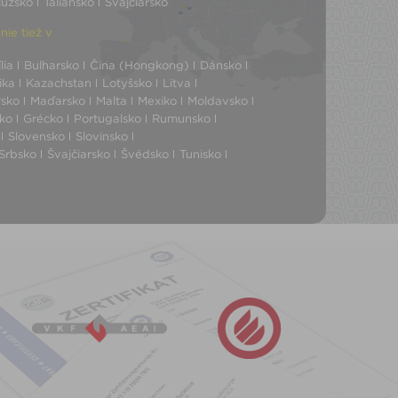
cúzsko
Taliansko
Švajčiarsko
ie tiež v
lia
Bulharsko
Čína (Hongkong)
Dánsko
ika
Kazachstan
Lotyšsko
Litva
sko
Maďarsko
Malta
Mexiko
Moldavsko
ko
Grécko
Portugalsko
Rumunsko
Slovensko
Slovinsko
Srbsko
Švajčiarsko
Švédsko
Tunisko