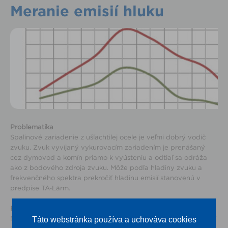
Meranie emisií hluku
Problematika
Spalinové zariadenie z ušľachtilej ocele je veľmi dobrý vodič
zvuku. Zvuk vyvíjaný vykurovacím zariadením je prenášaný
cez dymovod a komín priamo k vyústeniu a odtiaľ sa odráža
ako z bodového zdroja zvuku. Môže podľa hladiny zvuku a
frekvenčného spektra prekročiť hladinu emisií stanovenú v
predpise TA-Lärm.
Postup
Nami ponúkaná služba zahŕňa meranie emisií hluku na vyústení
Táto webstránka používa a uchováva cookies