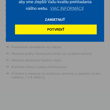
komína podľa DIN EN 45 635 časť 47. Prach akustického tlaku
aby sme zlepšili Vašu kvalitu prehliadania
prevládajúci vo vzdialenosti 1 meter sa meria v dvoch bodoch.
nášho webu.
VIAC INFORMÁCIÍ
Príslušné jednotlivé hodnoty sa môžu udávať v oktáve alebo
1/3 oktávového spektra. Z nameranej hladiny akustického tlaku
ZAMIETNUŤ
sa vypočíta zvukový výkon na vyústení, frekvenčné spektrum,
ukazuje prípadné rušivé frekvencie a môže sa použiť pre
POTVRDIŤ
detailné dimenzovanie tlmiča hluku.
Rozsah výkonu
Posúdenie zariadenia na mieste
Meranie prahu hlukových emisií na vyústení komína
Meranie základnej hladiny hluku
Kontrola hluku s nízkou frekvenciou
Protokol z merania so súčtovou úrovňou a spektra zvuku
(oktáva / 1/3 oktávy)