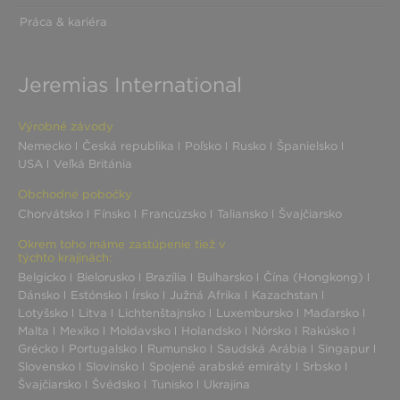
Práca & kariéra
Jeremias International
Výrobné závody
Nemecko
Česká republika
Poľsko
Rusko
Španielsko
USA
Veľká Británia
Obchodné pobočky
Chorvátsko
Fínsko
Francúzsko
Taliansko
Švajčiarsko
Okrem toho máme zastúpenie tiež v
týchto krajinách:
Belgicko
Bielorusko
Brazília
Bulharsko
Čína (Hongkong)
Dánsko
Estónsko
Írsko
Južná Afrika
Kazachstan
Lotyšsko
Litva
Lichtenštajnsko
Luxembursko
Maďarsko
Malta
Mexiko
Moldavsko
Holandsko
Nórsko
Rakúsko
Grécko
Portugalsko
Rumunsko
Saudská Arábia
Singapur
Slovensko
Slovinsko
Spojené arabské emiráty
Srbsko
Švajčiarsko
Švédsko
Tunisko
Ukrajina