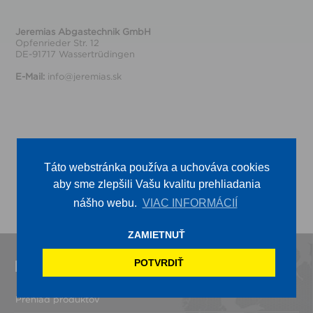
Jeremias Abgastechnik GmbH
Opfenrieder Str. 12
DE-91717 Wassertrüdingen
E-Mail:
info@jeremias.sk
Táto webstránka používa a uchováva cookies
aby sme zlepšili Vašu kvalitu prehliadania
nášho webu.
VIAC INFORMÁCIÍ
ZAMIETNUŤ
POTVRDIŤ
Produkt
Prehľad produktov