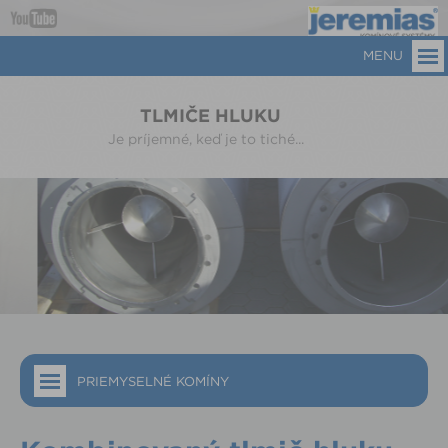
MENU
TLMIČE HLUKU
Je príjemné, keď je to tiché...
PRIEMYSELNÉ KOMÍNY