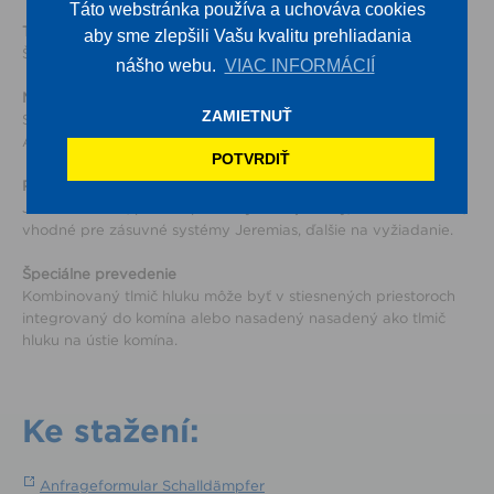
Táto webstránka používa a uchováva cookies
Trieda tlmenia
aby sme zlepšili Vašu kvalitu prehliadania
Štandardná konštrukčná rada od 25 dB od 125 Hz
nášho webu.
VIAC INFORMÁCIÍ
Materiál
ZAMIETNUŤ
Skriňa z kvalitnej ušľachtilej oceli 1.4404
Absorbér skladajúci sa z minerálnej vlny odpudzujúci vodu
POTVRDIŤ
Prípojky
JS 400 - 1 400, príruba podľa výrobnej normy, navarené hrdlo,
vhodné pre zásuvné systémy Jeremias, ďalšie na vyžiadanie.
Špeciálne prevedenie
Kombinovaný tlmič hluku môže byť v stiesnených priestoroch
integrovaný do komína alebo nasadený nasadený ako tlmič
hluku na ústie komína.
Ke stažení:
Anfrageformular Schalldämpfer