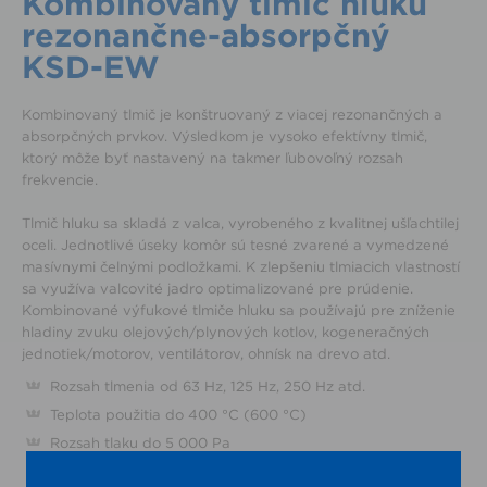
Kombinovaný tlmič hluku
rezonančne-absorpčný
KSD-EW
Kombinovaný tlmič je konštruovaný z viacej rezonančných a
absorpčných prvkov. Výsledkom je vysoko efektívny tlmič,
ktorý môže byť nastavený na takmer ľubovoľný rozsah
frekvencie.
Tlmič hluku sa skladá z valca, vyrobeného z kvalitnej ušľachtilej
oceli. Jednotlivé úseky komôr sú tesné zvarené a vymedzené
masívnymi čelnými podložkami. K zlepšeniu tlmiacich vlastností
sa využíva valcovité jadro optimalizované pre prúdenie.
Kombinované výfukové tlmiče hluku sa používajú pre zníženie
hladiny zvuku olejových/plynových kotlov, kogeneračných
jednotiek/motorov, ventilátorov, ohnísk na drevo atd.
Rozsah tlmenia od 63 Hz, 125 Hz, 250 Hz atd.
Teplota použitia do 400 °C (600 °C)
Rozsah tlaku do 5 000 Pa
Suchý a vlhký spôsob prevádzky