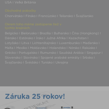
USA
Veľká Británia
Obchodné pobočky
Chorvátsko
Fínsko
Francúzsko
Taliansko
Švajčiarsko
Okrem toho máme zastúpenie tiež v
týchto krajinách:
Belgicko
Bielorusko
Brazília
Bulharsko
Čína (Hongkong)
Dánsko
Estónsko
Írsko
Južná Afrika
Kazachstan
Lotyšsko
Litva
Lichtenštajnsko
Luxembursko
Maďarsko
Malta
Mexiko
Moldavsko
Holandsko
Nórsko
Rakúsko
Grécko
Portugalsko
Rumunsko
Saudská Arábia
Singapur
Slovensko
Slovinsko
Spojené arabské emiráty
Srbsko
Švajčiarsko
Švédsko
Tunisko
Ukrajina
Záruka 25 rokov!