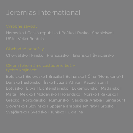
Jeremias International
Výrobné závody
Nemecko
Česká republika
Poľsko
Rusko
Španielsko
USA
Veľká Británia
Obchodné pobočky
Chorvátsko
Fínsko
Francúzsko
Taliansko
Švajčiarsko
Okrem toho máme zastúpenie tiež v
týchto krajinách:
Belgicko
Bielorusko
Brazília
Bulharsko
Čína (Hongkong)
Dánsko
Estónsko
Írsko
Južná Afrika
Kazachstan
Lotyšsko
Litva
Lichtenštajnsko
Luxembursko
Maďarsko
Malta
Mexiko
Moldavsko
Holandsko
Nórsko
Rakúsko
Grécko
Portugalsko
Rumunsko
Saudská Arábia
Singapur
Slovensko
Slovinsko
Spojené arabské emiráty
Srbsko
Švajčiarsko
Švédsko
Tunisko
Ukrajina