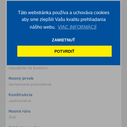
Táto webstránka používa a uchováva cookies
aby sme zlepšili Vašu kvalitu prehliadania
nášho webu.
VIAC INFORMÁCIÍ
Konštrukčná rada
ZAMIETNUŤ
FSC
POTVRDIŤ
Statický systém
Hmoždinky pre ťažkú záťaž, kotviaci kôš alebo
napojenie na budovu.
Nosný prvok
Samonosné prevedenie
Konštrukcia
Jednovrstvá
Nosná rúru
304