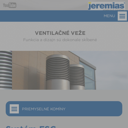
MENU
VENTILAČNÉ VEŽE
Funkcia a dizajn sú dokonale skĺbené
PRIEMYSELNÉ KOMÍNY