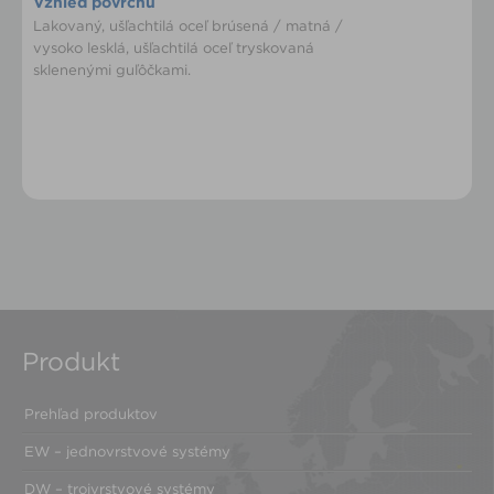
Vzhled povrchu
Lakovaný, ušľachtilá oceľ brúsená / matná /
vysoko lesklá, ušľachtilá oceľ tryskovaná
sklenenými guľôčkami.
Produkt
Prehľad produktov
EW – jednovrstvové systémy
DW – trojvrstvové systémy