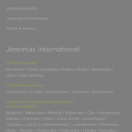
Zaistenie kvality
Jeremias International
Práca & kariéra
Jeremias International
Výrobné závody
Nemecko
Česká republika
Poľsko
Rusko
Španielsko
USA
Veľká Británia
Obchodné pobočky
Chorvátsko
Fínsko
Francúzsko
Taliansko
Švajčiarsko
Okrem toho máme zastúpenie tiež v
týchto krajinách:
Belgicko
Bielorusko
Brazília
Bulharsko
Čína (Hongkong)
Dánsko
Estónsko
Írsko
Južná Afrika
Kazachstan
Lotyšsko
Litva
Lichtenštajnsko
Luxembursko
Maďarsko
Malta
Mexiko
Moldavsko
Holandsko
Nórsko
Rakúsko