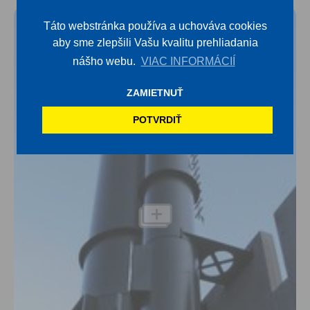
Táto webstránka používa a uchováva cookies
aby sme zlepšili Vašu kvalitu prehliadania
nášho webu.
VIAC INFORMÁCIÍ
ZAMIETNUŤ
POTVRDIŤ